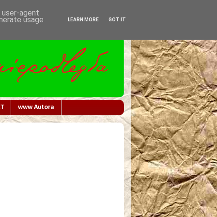
d user-agent
enerate usage
LEARN MORE
GOT IT
T
www Autora