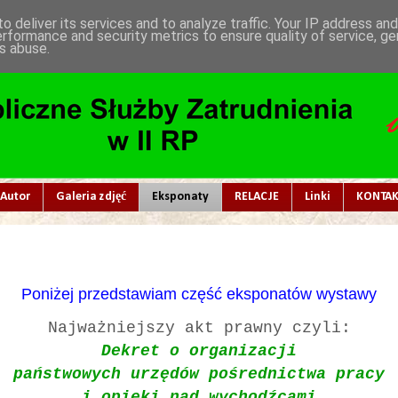
o deliver its services and to analyze traffic. Your IP address an
erformance and security metrics to ensure quality of service, g
s abuse.
Autor
Galeria zdjęć
Eksponaty
RELACJE
Linki
KONTAK
P
oniżej przedstawiam część eksponatów wystawy
Najważniejszy akt prawny czyli:
Dekret o organizacji
państwowych urzędów pośrednictwa pracy
i opieki nad wychodźcami